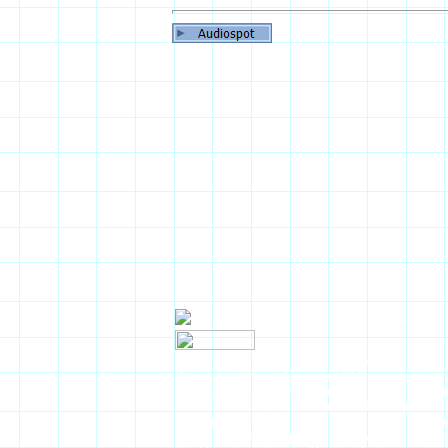
Heizungstechnik für Öl-, Gas, Festbrennstoffe s
Wohnraumlüftung) Gas- und Öl-Brennwerttechni
Energergiequellen, z.B. Brennwertheizung komb
Gaskesselanlagen, Planung und Installation M
Modernisierung und Instandsetzung von Großa
Gas und Elektro Reparatur und Wartung aller 