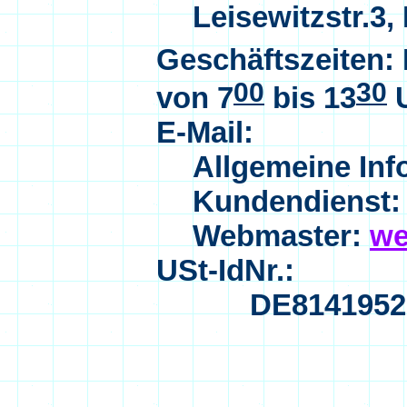
Leisewitzstr.3
Geschäftszeiten:
00
30
von 7
bis 13
U
E-Mail:
Allgemeine Inf
Kundendienst
Webmaster:
we
USt-IdNr.:
DE8141952