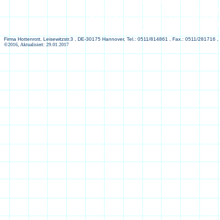
Strahlungsheizflächen (Wand-, Decken- und F
bei uns finden Sie sicherlich den passenden
Demontage und Entsorgung Schornsteinsanierun
Wohnraumlüftung) Energiepass, Gebäude-Ener
Neuinstallation von Gasleitungen Gasanträge
Firma Hottenrott, Leisewitzstr.3 , DE-30175 Hannover, Tel.: 0511/814861 , Fax.: 0511/281716 ,
©2016, Aktualisiert: 29.01.2017