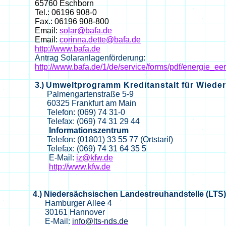
65760 Eschborn
Tel.: 06196 908-0
Fax.: 06196 908-800
Email:
solar@bafa.de
Email:
corinna.dette@bafa.de
http://www.bafa.de
Antrag Solaranlagenförderung:
http://www.bafa.de/1/de/service/forms/pdf/energie_ee
3.)
Umweltprogramm Kreditanstalt für Wiede
Palmengartenstraße 5-9
60325 Frankfurt am Main
Telefon: (069) 74 31-0
Telefax: (069) 74 31 29 44
Informationszentrum
Telefon: (01801) 33 55 77 (Ortstarif)
Telefax: (069) 74 31 64 35 5
E-Mail:
iz@kfw.de
http://www.kfw.de
4.) Niedersächsischen Landestreuhandstelle (LTS)
Hamburger
Allee
4
30161 Hannover
E-Mail:
info@lts-nds.de