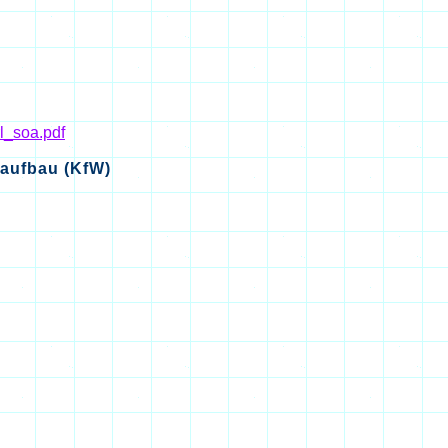
rl_soa.pdf
raufbau (KfW)