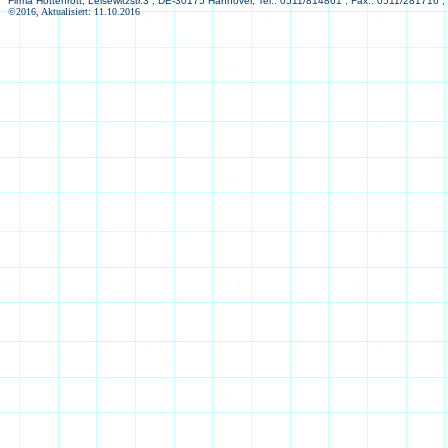
Firma Hottenrott, Leisewitzstr.3 , DE-30175 Hannover, Tel.: 0511/814861 , Fax.: 0511/281716 ,
©2016, Aktualisiert: 11.10.2016