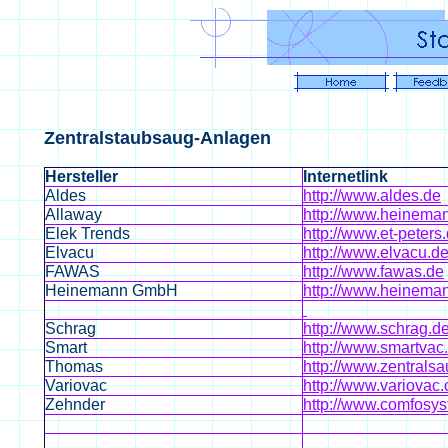
Zentralstaubsaug-Anlagen
Hersteller
Internetlink
Aldes
http://www.aldes.de
Allaway
http://www.heinema
Elek Trends
http://www.et-peters
Elvacu
http://www.elvacu.d
FAWAS
http://www.fawas.de
Heinemann GmbH
http://www.heinema
Schrag
http://www.schrag.d
Smart
http://www.smartvac
Thomas
http://www.zentrals
Variovac
http://www.variovac
Zehnder
http://www.comfosy