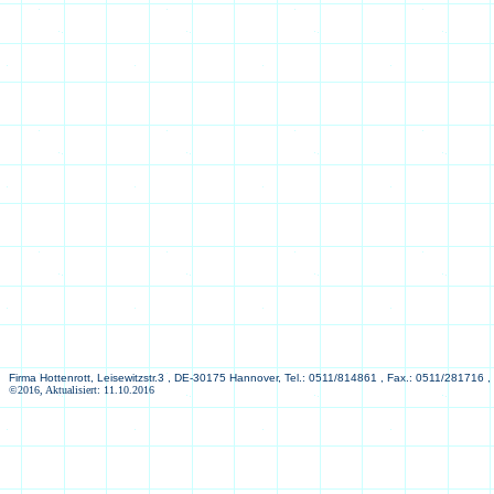
Firma Hottenrott, Leisewitzstr.3 , DE-30175 Hannover, Tel.: 0511/814861 , Fax.: 0511/281716 ,
©2016, Aktualisiert: 11.10.2016