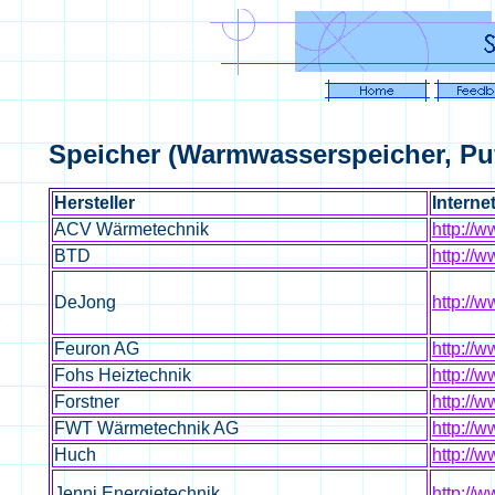
Speicher (Warmwasserspeicher, Puffe
Hersteller
Internet
ACV Wärmetechnik
http://
BTD
http://
DeJong
http://
Feuron AG
http://
Fohs Heiztechnik
http://
Forstner
http://
FWT Wärmetechnik AG
http://w
Huch
http://
Jenni Energietechnik
http://w