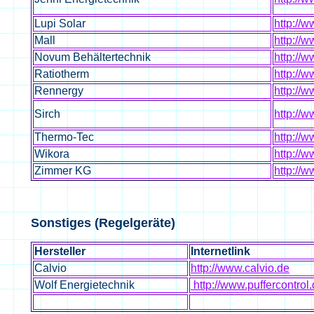
Lupi Solar
http://w
Mall
http://w
Novum Behältertechnik
http://
Ratiotherm
http://w
Rennergy
http://
Sirch
http://
Thermo-Tec
http://w
Wikora
http://
Zimmer KG
http://
Sonstiges (Regelgeräte)
Hersteller
Internetlink
Calvio
http://www.calvio.de
Wolf Energietechnik
http://www.puffercontrol