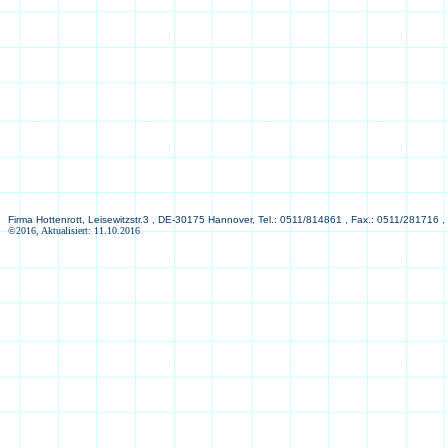
Firma Hottenrott, Leisewitzstr.3 , DE-30175 Hannover, Tel.: 0511/814861 , Fax.: 0511/281716 ,
©2016, Aktualisiert: 11.10.2016