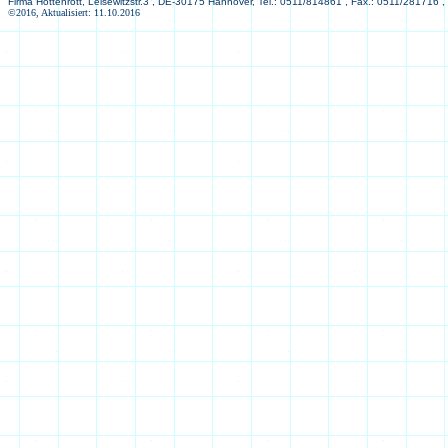
Firma Hottenrott, Leisewitzstr.3 , DE-30175 Hannover, Tel.: 0511/814861 , Fax.: 0511/281716 ,
©2016, Aktualisiert: 11.10.2016