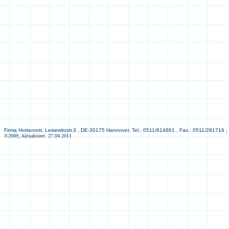
Firma Hottenrott, Leisewitzstr.3 , DE-30175 Hannover, Tel.: 0511/814861 , Fax.: 0511/281716 ,
©2009, Aktualisiert: 27.04.2011