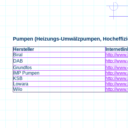
Pumpen (Heizungs-Umwälzpumpen, Hocheffiz
Hersteller
Internetlin
Biral
http://www.
DAB
http://ww
Grundfos
http://www
IMP Pumpen
http://ww
KSB
http://www
Lowara
http://www
Wilo
http://www.