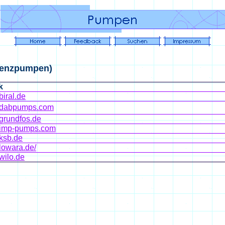
ienzpumpen)
k
biral.de
w.dabpumps.com
.grundfos.de
w.imp-pumps.com
.ksb.de
.lowara.de/
wilo.de