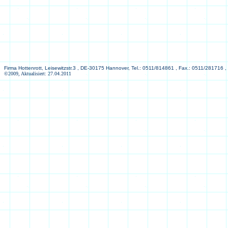
Firma Hottenrott, Leisewitzstr.3 , DE-30175 Hannover, Tel.: 0511/814861 , Fax.: 0511/281716 ,
©2009, Aktualisiert: 27.04.2011