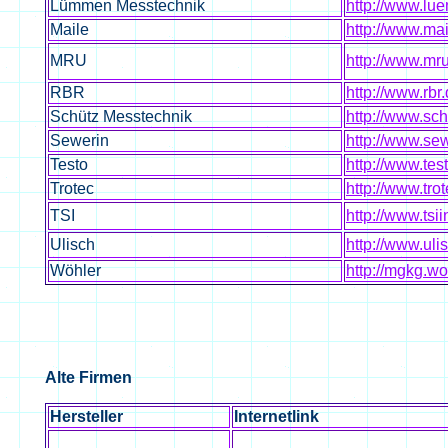
Lümmen Messtechnik
http://www.l
Maile
http://www.ma
MRU
http://www.mr
RBR
http://www.rbr
Schütz Messtechnik
http://www.sc
Sewerin
http://www.se
Testo
http://www.tes
Trotec
http://www.tro
TSI
http://www.tsii
Ulisch
http://www.uli
Wöhler
http://mgkg.wo
Alte Firmen
Hersteller
Internetlink