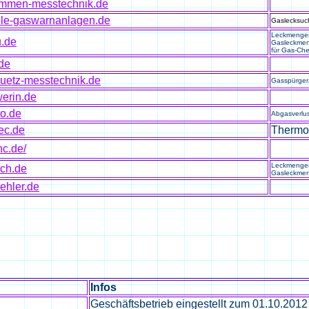
uemmen-messtechnik.de
ile-gaswarnanlagen.de
Gaslecksuc
Leckmenge
u.de
Gasleckme
für Gas-Ch
.de
huetz-messtechnik.de
Gasspürger
werin.de
to.de
Abgasverlu
tec.de
Thermo
nc.de/
Leckmenge
sch.de
Gasleckme
ehler.de
Infos
Geschäftsbetrieb eingestellt zum 01.10.2012