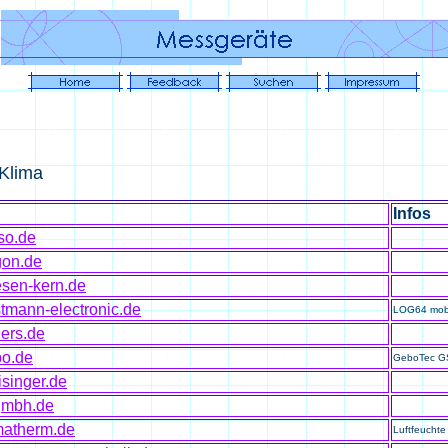
 Klima
Infos
iso.de
gon.de
esen-kern.de
stmann-electronic.de
LOG64 mobi
ders.de
bo.de
GeboTec G
isinger.de
gmbh.de
imatherm.de
Luftfeucht