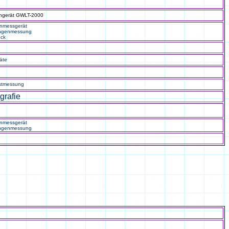
hgerät
GWLT-2000
nmessgerät
ngenmessung
eck
äte
stmessung
grafie
nmessgerät
ngenmessung