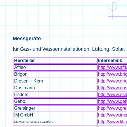
Messgeräte
für Gas- und Wasserinstallationen, Lüftung, Solar,
Hersteller
Internetlink
Afriso
http://www.afr
Brigon
http://www.bri
Diesen + Kern
http://www.dri
Dostmann
http://www.do
Esders
http://www.es
Gebo
http://www.ge
Greisinger
http://www.gre
IM GmbH
http://www.im
http://www.kl
KLIMATHERM-MESSGERÄTE