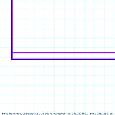
Firma Hottenrott, Leisewitzstr.3 , DE-30175 Hannover, Tel.: 0511/814861 , Fax.: 0511/281716 ,