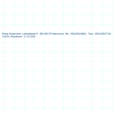
Firma Hottenrott, Leisewitzstr.3 , DE-30175 Hannover, Tel.: 0511/814861 , Fax.: 0511/281716 ,
©2016, Aktualisiert: 11.10.2016