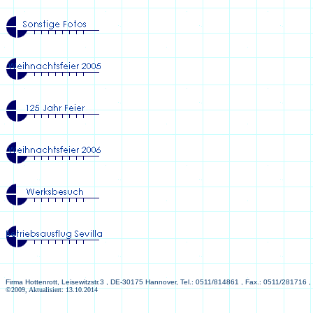
Firma Hottenrott, Leisewitzstr.3 , DE-30175 Hannover, Tel.: 0511/814861 , Fax.: 0511/281716 ,
©2009, Aktualisiert: 13.10.2014