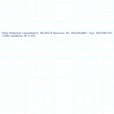
Firma Hottenrott, Leisewitzstr.3 , DE-30175 Hannover, Tel.: 0511/814861 , Fax.: 0511/281716 ,
©2009, Aktualisiert: 09.12.2011