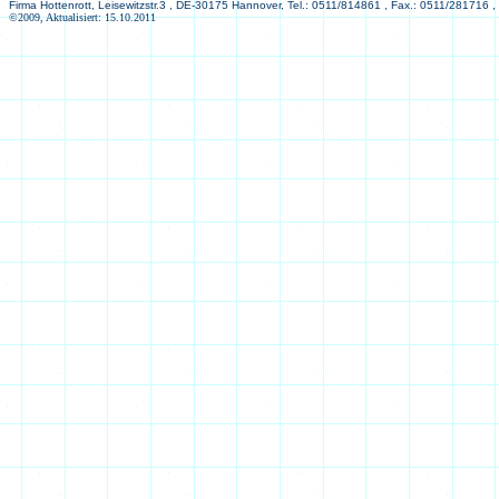
Firma Hottenrott, Leisewitzstr.3 , DE-30175 Hannover, Tel.: 0511/814861 , Fax.: 0511/281716 ,
©2009, Aktualisiert: 15.10.2011