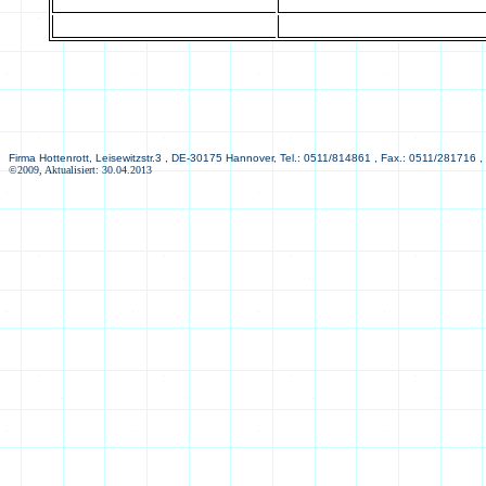
Firma Hottenrott, Leisewitzstr.3 , DE-30175 Hannover, Tel.: 0511/814861 , Fax.: 0511/281716 ,
©2009, Aktualisiert: 30.04.2013