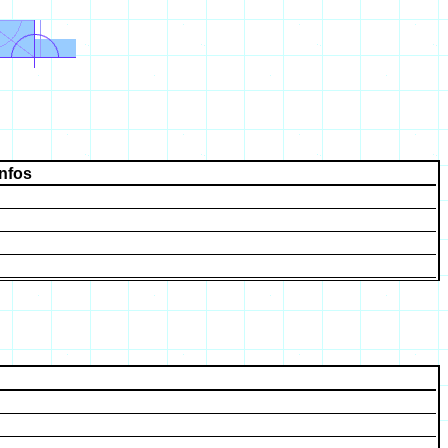
Infos
talien