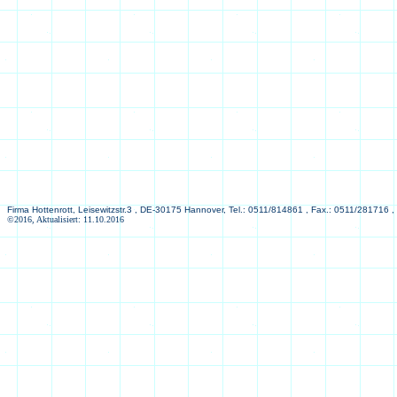
Firma Hottenrott, Leisewitzstr.3 , DE-30175 Hannover, Tel.: 0511/814861 , Fax.: 0511/281716 ,
©2016, Aktualisiert: 11.10.2016