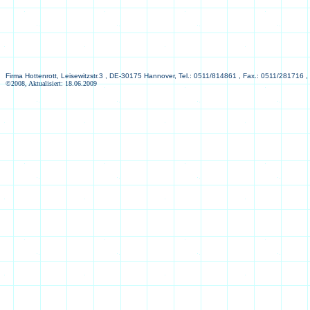
Firma Hottenrott, Leisewitzstr.3 , DE-30175 Hannover, Tel.: 0511/814861 , Fax.: 0511/281716 ,
©2008, Aktualisiert: 18.06.2009