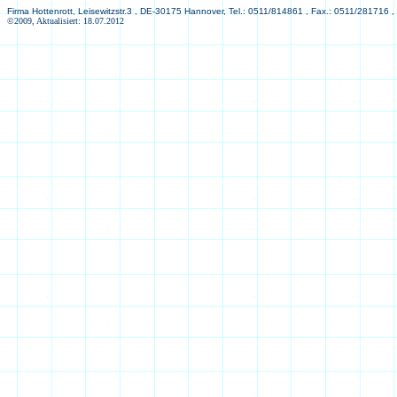
Firma Hottenrott, Leisewitzstr.3 , DE-30175 Hannover, Tel.: 0511/814861 , Fax.: 0511/281716 ,
©2009, Aktualisiert: 18.07.2012