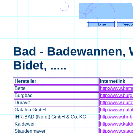
Bad - Badewannen, 
Bidet, .....
Hersteller
Internetlink
Bette
http://www.bett
Burgbad
http://www.bur
Duravit
http://www.dura
Galatea GmbH
http://www.gala
IHR-BAD (Nordt) GmbH & Co. KG
http://www.ihr-b
Kaldewei
http://www.kal
Staudenmayer
http://www.sta