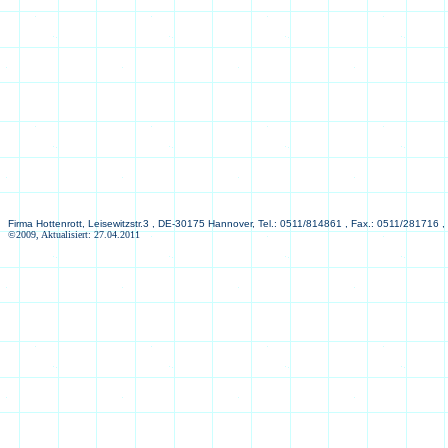
Firma Hottenrott, Leisewitzstr.3 , DE-30175 Hannover, Tel.: 0511/814861 , Fax.: 0511/281716 ,
©2009, Aktualisiert: 27.04.2011